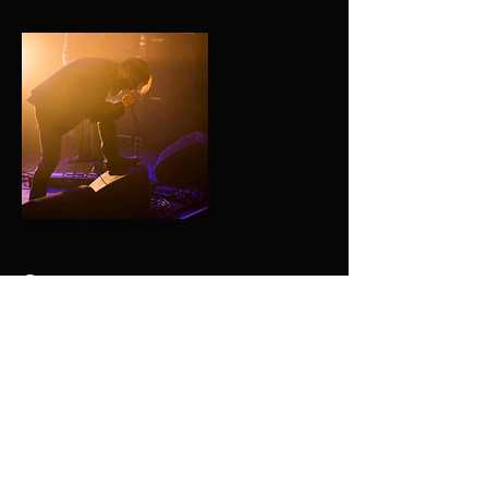
Contactgegevens
Vijverbos 37, 2134 GN Hoofddorp,
Netherlands