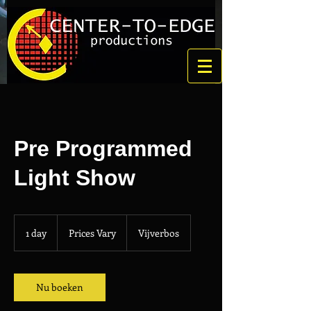
Pre Programmed
Light Show
Prices
Vary
1 day
1
Prices Vary
Vijverbos
d
a
Nu boeken